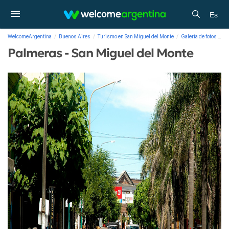
Es
WelcomeArgentina
Buenos Aires
Turismo en San Miguel del Monte
Galería de fotos
Pa
Palmeras - San Miguel del Monte