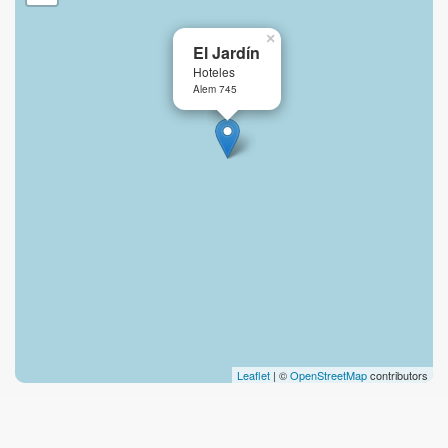
×
El Jardín
Hoteles
Alem 745
Leaflet
| ©
OpenStreetMap
contributors