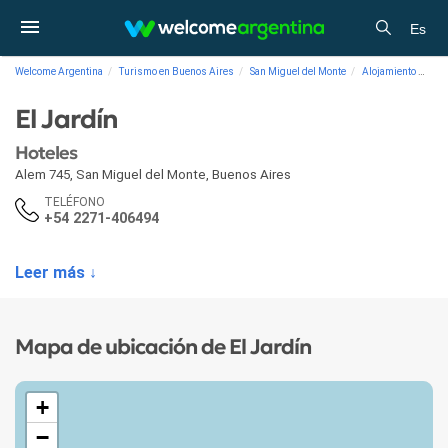
Es
Welcome Argentina
Turismo en Buenos Aires
San Miguel del Monte
Alojamiento
Hot
El Jardín
Hoteles
Alem 745
,
San Miguel del Monte
,
Buenos Aires
TELÉFONO
+54 2271-406494
Leer más ↓
Mapa de ubicación de El Jardín
+
−