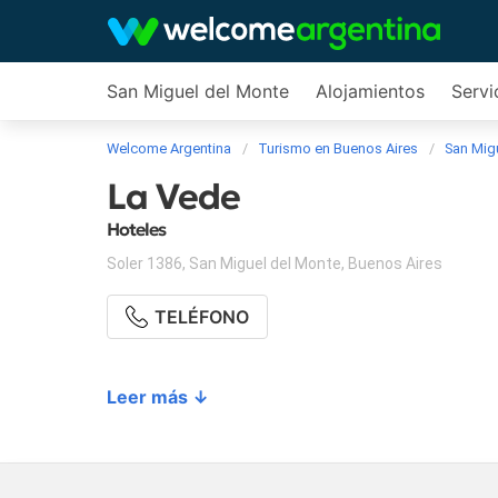
San Miguel del Monte
Alojamientos
Servi
Welcome Argentina
Turismo en Buenos Aires
San Mig
La Vede
Hoteles
Soler 1386
,
San Miguel del Monte
,
Buenos Aires
TELÉFONO
Leer más ↓