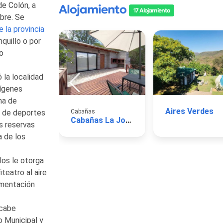
e Colón, a
Alojamiento
17 Alojamiento
bre. Se
e la provincia
quillo o por
o
 la localidad
rígenes
ma de
Aires Verdes
n de deportes
Cabañas
Cabañas La Joaquina
s reservas
a de los
los le otorga
iteatro al aire
amentación
 cabe
o Municipal y