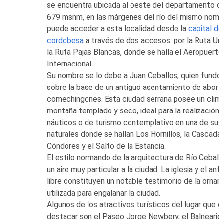
se encuentra ubicada al oeste del departamento d
679 msnm, en las márgenes del río del mismo nom
puede acceder a esta localidad desde la
capital d
cordobesa
a través de dos accesos: por la Ruta Un
la Ruta Pajas Blancas, donde se halla el Aeropuert
Internacional.
Su nombre se lo debe a Juan Ceballos, quien fundó
sobre la base de un antiguo asentamiento de abo
comechingones. Esta ciudad serrana posee un cli
montaña templado y seco, ideal para la realizació
náuticos o de turismo contemplativo en una de su
naturales donde se hallan Los Hornillos, la Cascad
Cóndores y el Salto de la Estancia.
El estilo normando de la arquitectura de Río Cebal
un aire muy particular a la ciudad. La iglesia y el anf
libre constituyen un notable testimonio de la orn
utilizada para engalanar la ciudad.
Algunos de los atractivos turísticos del lugar que
destacar son el Paseo Jorge Newbery, el Balneari