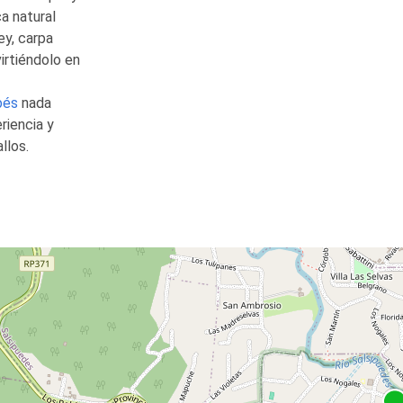
a natural
y, carpa
irtiéndolo en
bés
nada
riencia y
llos.