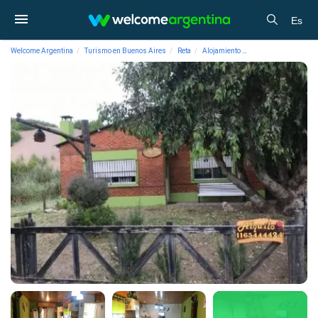
Es
Welcome Argentina
Turismo en Buenos Aires
Reta
Alojamiento
Cabañas Yenu Aiken