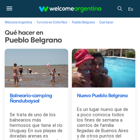
Es
Welcome Argentina
Turismo en Entre Ríos
Pueblo Belgrano
Qué hacer
Qué hacer en
Pueblo Belgrano
Balneario-camping
Nuevo Pueblo Belgrano
Ñandubaysal
Es un lugar nuevo que de
Se trata de uno de los
a poco convoca todos
balnearios más
los fines de semana a
hermosos que tiene el río
cientos de familia
Uruguay. En sus playas de
llegadas de Buenos Aires
doradas arenas es
y de otros puntos del