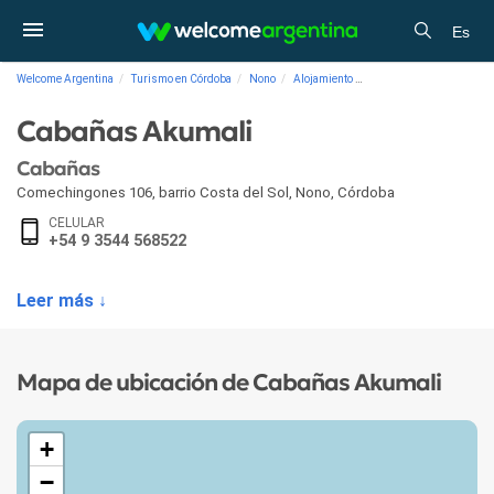
Es
Welcome Argentina
Turismo en Córdoba
Nono
Alojamiento
Cabañas Cabañas Akuma
Cabañas Akumali
Cabañas
Comechingones 106, barrio Costa del Sol
,
Nono
,
Córdoba
CELULAR
+54 9 3544 568522
Leer más ↓
Mapa de ubicación de Cabañas Akumali
+
−