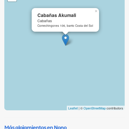
×
Cabañas Akumali
Cabañas
Comechingones 106, barrio Costa del Sol
Leaflet
| ©
OpenStreetMap
contributors
Más alojamientos en Nono