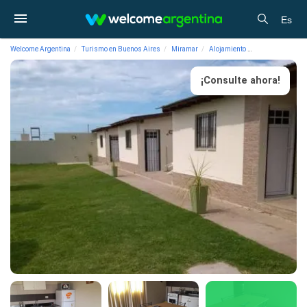
Es
Welcome Argentina
Turismo en Buenos Aires
Miramar
Alojamiento
Cabañas La Luc
¡Consulte ahora!