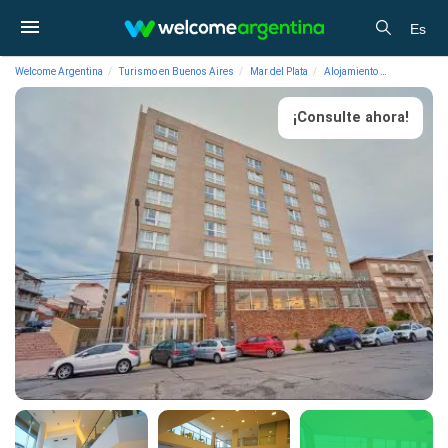
Es
Welcome Argentina
Turismo en Buenos Aires
Mar del Plata
Alojamiento
Hoteles Hot
¡Consulte ahora!