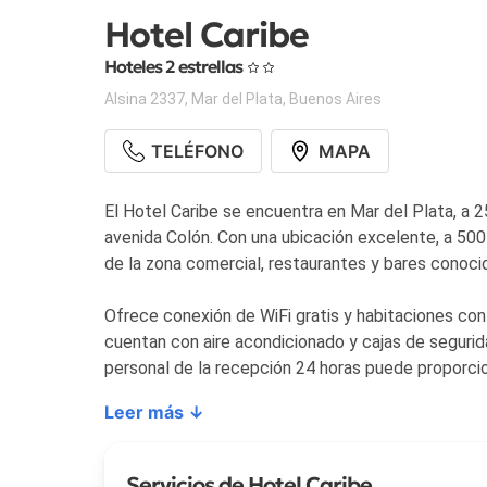
Hotel Caribe
Hoteles 2 estrellas
Alsina 2337
,
Mar del Plata
,
Buenos Aires
TELÉFONO
MAPA
El Hotel Caribe se encuentra en Mar del Plata, a 2
avenida Colón. Con una ubicación excelente, a 500 metros del casino de Mar del Plata y a solo 350 metros
de la zona comercial, restaurantes y bares conoc
Ofrece conexión de WiFi gratis y habitaciones con
cuentan con aire acondicionado y cajas de segurid
personal de la recepción 24 horas puede proporcio
Leer más ↓
Servicios de Hotel Caribe