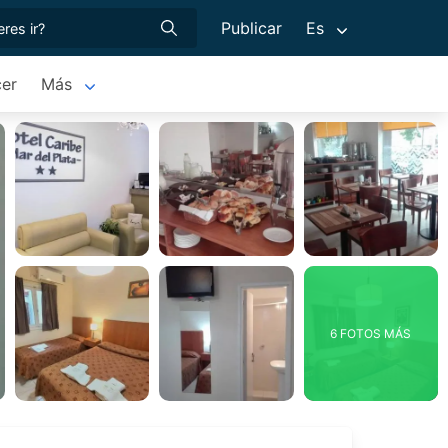
Publicar
Es
er
Más
6 FOTOS MÁS