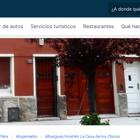
r de autos
Servicios turísticos
Restaurantes
Qué hac
Plata
Alojamiento
Albergues/Hostels La Casa de los Chicos