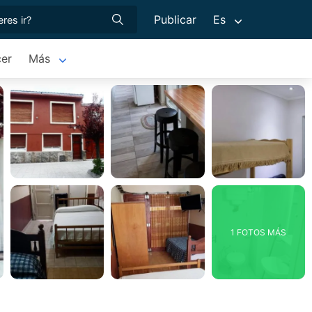
Publicar
Es
er
Más
1 FOTOS MÁS