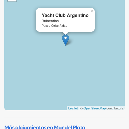
×
Yacht Club Argentino
Balnearios
Paseo Celso Aldao
Leaflet
| ©
OpenStreetMap
contributors
Más alojamientos en Mar del Plata