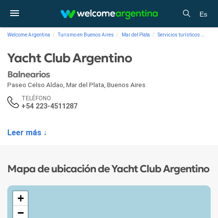
Es
Welcome Argentina
Turismo en Buenos Aires
Mar del Plata
Servicios turísticos
Baln
Yacht Club Argentino
Balnearios
Paseo Celso Aldao
,
Mar del Plata
,
Buenos Aires
TELÉFONO
+54 223-4511287
Leer más ↓
Mapa de ubicación de Yacht Club Argentino
+
−