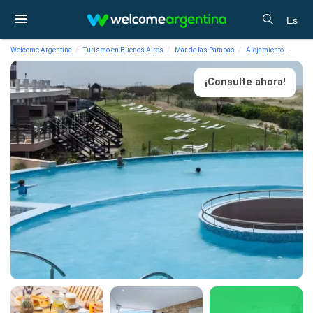
Es
Welcome Argentina
Turismo en Buenos Aires
Mar de las Pampas
Alojamiento
Apart
¡Consulte ahora!