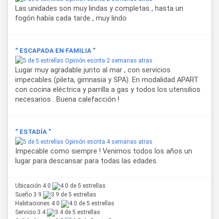
Las unidades son muy lindas y completas , hasta un
El complejo dispone de aire acondicionado y calefacción,
fogón había cada tarde , muy lindo
servicio de playa, caja fuerte, juegos para niños, playroom,
estacionamiento, wifi, piscina, gimnasio, TV, cocina,
recepción las 24 horas, seguridad, microcine, kids club y
“ ESCAPADA EN FAMILIA ”
servicio de mucama. Se admiten mascotas.
Opinión escrita 2 semanas atras
Lugar muy agradable junto al mar , con servicios
El
Health Club & Spa
es un centro especializado en el
impecables (pileta, gimnasia y SPA). En modalidad APART
cuidado personal, donde el visitante accede a programas
con cocina eléctrica y parrilla a gas y todos los utensilios
terapéuticos aplicados por expertos, en un espacio que
necesarios . Buena calefacción !
incluye sauna húmedo, sauna seco, ducha escocesa,
circuito de aguas, jacuzzi con espacio de lectura y piscina
cubierta con fuente de agua relax, además de la piscina
descubierta y el gimnasio fitness disponibles en el predio.
“ ESTADÍA ”
Opinión escrita 4 semanas atras
Impecable como siempre ! Venimos todos los años un
lugar para descansar para todas las edades.
Ubicación 4.0
Sueño 3.9
Habitaciones 4.0
Servicio 3.4