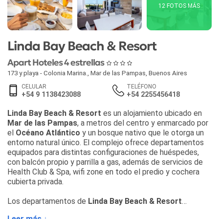
12 FOTOS MÁS
Linda Bay Beach & Resort
Apart Hoteles 4 estrellas
173 y playa - Colonia Marina.
,
Mar de las Pampas
,
Buenos Aires
CELULAR
TELÉFONO
+54 9 1138423088
+54 2255456418
Linda Bay Beach & Resort
es un alojamiento ubicado en
Mar de las Pampas
, a metros del centro y enmarcado por
el
Océano Atlántico
y un bosque nativo que le otorga un
entorno natural único. El complejo ofrece departamentos
equipados para distintas configuraciones de huéspedes,
con balcón propio y parrilla a gas, además de servicios de
Health Club & Spa, wifi zone en todo el predio y cochera
cubierta privada.
Los departamentos de
Linda Bay Beach & Resort
combinan confort y funcionalidad para una estadía especial
Leer más ↓