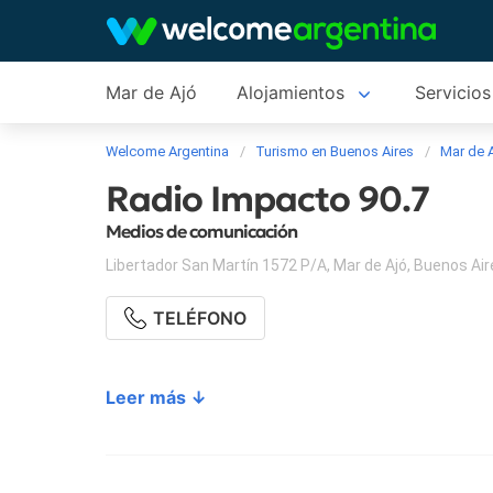
Mar de Ajó
Alojamientos
Servicios
Welcome Argentina
Turismo en Buenos Aires
Mar de 
Radio Impacto 90.7
Medios de comunicación
Libertador San Martín 1572 P/A
,
Mar de Ajó
,
Buenos Air
TELÉFONO
Leer más ↓