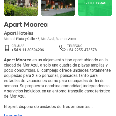
12 FOTOS MÁS
Apart Moorea
Apart Hoteles
Mar del Plata y Calle 45
,
Mar Azul
,
Buenos Aires
CELULAR
TELÉFONO
+54 9 11 30594206
+54 2255-473578
Apart Moorea
es un alojamiento tipo apart ubicado en la
ciudad de Mar Azul, a solo una cuadra de playas amplias y
poco concurridas. El complejo ofrece unidades totalmente
equipadas para 2 a 6 personas, pensadas tanto para
estadías de vacaciones como para escapadas de fin de
semana. Su propuesta combina comodidad, independencia
y servicios incluidos, en un entorno tranquilo característico
de Mar Azul.
El apart dispone de unidades de tres ambientes
desarrolladas en dos plantas, con diferentes capacidades
Leer más ↓