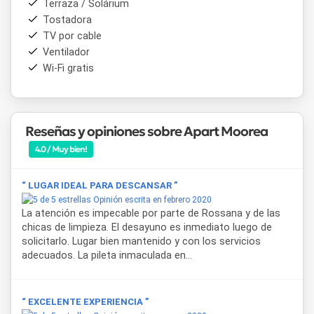
Terraza / Solárium
Tostadora
Para quienes viajan en familia, el alojamiento cuenta con
TV por cable
juegos infantiles al aire libre y elementos para bebés, como
practicuna, bañera y sillita, disponibles bajo consulta.
Ventilador
Además, cada unidad dispone de alarma monitoreada, cofre
Wi-Fi gratis
de seguridad y espacio cubierto para estacionar, sumando
tranquilidad durante la estadía.
Apart Moorea
también brinda asesoramiento sobre
Reseñas y opiniones sobre Apart Moorea
actividades recreativas fuera del complejo, como travesías
4.0 / Muy bien!
off road, excursiones al Faro Querandí, cabalgatas y pesca.
Su ubicación en Mar Azul permite acceder fácilmente a la
playa, recorrer senderos naturales y disfrutar del entorno
“ LUGAR IDEAL PARA DESCANSAR ”
boscoso que caracteriza a esta localidad de la costa
Opinión escrita en febrero 2020
atlántica.
La atención es impecable por parte de Rossana y de las
chicas de limpieza. El desayuno es inmediato luego de
solicitarlo. Lugar bien mantenido y con los servicios
adecuados. La pileta inmaculada en...
“ EXCELENTE EXPERIENCIA ”