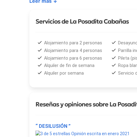
Leer más ↓
Cada una de ellas dispone de uno o dos dormitorio
establecimiento ofrece
piscina exterior con so
Además, los huéspedes cuentan con
servicio de 
Servicios de La Posadita Cabañas
Gracias a su excelente ubicación, los visitantes
Las Gaviotas
, el centro de
Mar de las Pampas
y
Alojamiento para 2 personas
Desayun
del Partido de Villa Gesell.
La Posadita Cabañas
Alojamiento para 4 personas
Parrilla in
privilegiada para disfrutar al máximo de las vacacio
Alojamiento para 6 personas
Pileta (pi
Alquiler de fin de semana
Ropa bla
Alquiler por semana
Servicio 
Reseñas y opiniones sobre La Posad
“ DESILUSIÓN ”
Opinión escrita en enero 2021