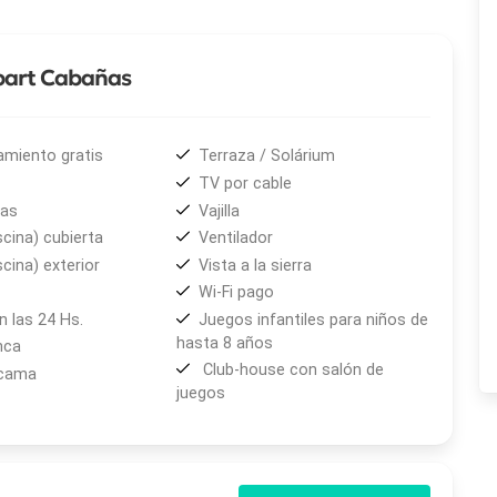
epostería artesanal, lo que añade un toque especial a la
Apart Cabañas
 instalaciones para el disfrute de sus huéspedes:
amiento gratis
Terraza / Solárium
cuzzi y una piscina exterior con sector para niños.
TV por cable
, biblioteca y salas de reuniones.
das
Vajilla
antiles y sectores de picnic.
scina) cubierta
Ventilador
n relajar cuerpo y mente.
scina) exterior
Vista a la sierra
y bañeras.
Wi-Fi pago
gilancia.
 las 24 Hs.
Juegos infantiles para niños de
nes de cocina regional e internacional.
hasta 8 años
nca
ismo, cabalgatas y visitas guiadas por la zona.
Club-house con salón de
 cama
juegos
iones y Eventos "El Balcón"
, ideal para reuniones
. Cuenta con servicio de catering y capacidad para hasta