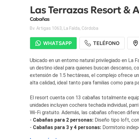
Las Terrazas Resort &
Cabañas
Bv. Artigas 1063
,
La Falda
,
Córdoba
WHATSAPP
TELÉFONO
Ubicado en un entorno natural privilegiado en La F
un destino ideal para quienes buscan descanso, co
extensión de 1.5 hectáreas, el complejo ofrece un
alta calidad, ideal tanto para familias como para 
El resort cuenta con 13 cabañas totalmente equip
unidades incluyen cochera techada individual, parri
Wi-Fi gratuito. Además, las cabañas ofrecen difer
-
Cabañas para 2 personas:
Diseño tipo loft, co
-
Cabañas para 3 y 4 personas:
Dormitorio indep
-
Cabañas para 5 y 6 personas:
Distribuidas en d