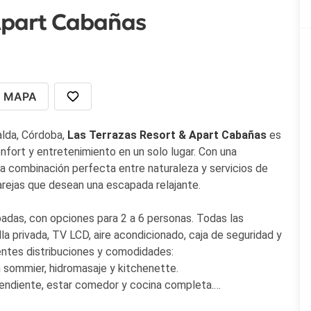
 Apart Cabañas
MAPA
alda, Córdoba,
Las Terrazas Resort & Apart Cabañas
es
nfort y entretenimiento en un solo lugar. Con una
a combinación perfecta entre naturaleza y servicios de
parejas que desean una escapada relajante.
adas, con opciones para 2 a 6 personas. Todas las
lla privada, TV LCD, aire acondicionado, caja de seguridad y
entes distribuciones y comodidades:
n sommier, hidromasaje y kitchenette.
endiente, estar comedor y cocina completa.
os plantas, con varios dormitorios y amplios espacios