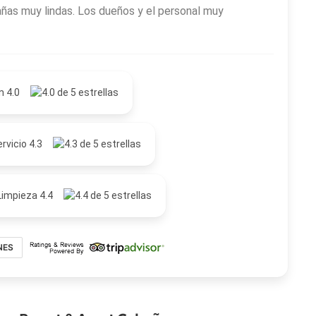
añas muy lindas. Los dueños y el personal muy
n 4.0
rvicio 4.3
Limpieza 4.4
NES