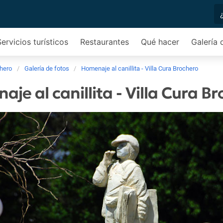
Servicios turísticos
Restaurantes
Qué hacer
Galería 
chero
Galería de fotos
Homenaje al canillita - Villa Cura Brochero
je al canillita - Villa Cura B