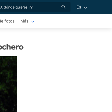
Es
de fotos
Más
rochero