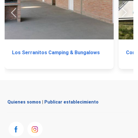
Los Serranitos Camping & Bungalows
Comp
Quienes somos
|
Publicar establecimiento