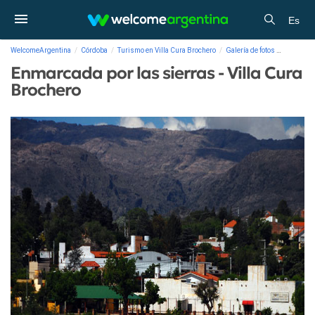
Es
WelcomeArgentina
Córdoba
Turismo en Villa Cura Brochero
Galería de fotos
Enmarcada
Enmarcada por las sierras - Villa Cura
Brochero