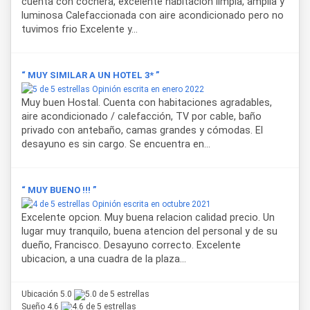
cuenta con cochera, excelente habitación limpia, amplia y
patio al aire libre con asador, ideal para compartir
luminosa Calefaccionada con aire acondicionado pero no
momentos al finalizar el día.
tuvimos frio Excelente y...
Gracias a su ubicación céntrica,
Hostal Kallpa
permite
acceder fácilmente a la Plaza 20 de Febrero, la Catedral
“ MUY SIMILAR A UN HOTEL 3* ”
Nuestra Señora del Rosario y el Museo de la Vid y el Vino.
Opinión escrita en enero 2022
También se encuentra a corta distancia de los reconocidos
Muy buen Hostal. Cuenta con habitaciones agradables,
viñedos de Cafayate y es un excelente punto de partida
aire acondicionado / calefacción, TV por cable, baño
para recorrer la Quebrada de las Conchas y otros paisajes
privado con antebaño, camas grandes y cómodas. El
emblemáticos de la provincia de Salta. Este hostal
desayuno es sin cargo. Se encuentra en...
combina ubicación, servicios y comodidad para quienes
buscan alojamiento en Cafayate con atención
personalizada y ambiente familiar.
“ MUY BUENO !!! ”
Opinión escrita en octubre 2021
Excelente opcion. Muy buena relacion calidad precio. Un
lugar muy tranquilo, buena atencion del personal y de su
dueño, Francisco. Desayuno correcto. Excelente
ubicacion, a una cuadra de la plaza...
Ubicación 5.0
Sueño 4.6