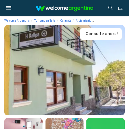
Es
Welcome Argentina
Turismo en Salta
Cafayate
Alojamiento
Hostales Hostal Kallpa
¡Consulte ahora!